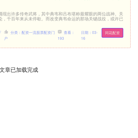
涌现出许多传奇武将，其中典韦和吕布堪称最耀眼的两位战神。关
论，千百年来从未停歇。而改变典韦命运的那场关键战役，或许已
下
分类：配资一流股票配资门
查看：
日期：03-
同花配资
户
193
16
文章已加载完成