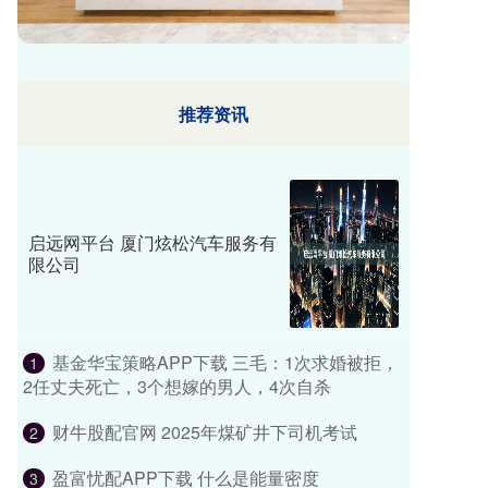
推荐资讯
启远网平台 厦门炫松汽车服务有
限公司
基金华宝策略APP下载 三毛：1次求婚被拒，
1
2任丈夫死亡，3个想嫁的男人，4次自杀
财牛股配官网 2025年煤矿井下司机考试
2
盈富忧配APP下载 什么是能量密度
3