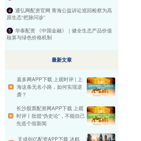
通弘网配资官网 青海公益诉讼巡回检察为高
4
原生态“把脉问诊”
华泰配资 《中国金融》｜健全生态产品价值
5
核算与绿色价格机制
最新文章
嘉多网APP下载 上观时评 | 上
海这条无名小路，如何实现逆
袭？
长沙股票配资网APP下载 上观
时评丨批驳“伪史论”，不能自己
先造个假新闻
天成创亿配资APP下载 冰糕