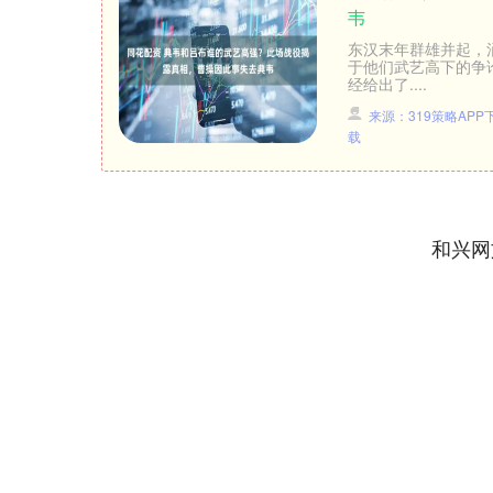
韦
东汉末年群雄并起，
于他们武艺高下的争
经给出了....
来源：319策略APP
载
和兴网