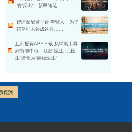
的“反击”｜新民随笔
智沪深配资平台 年轻人，为了
花草可以卷成这样……
互利配资APP下载 从辅助工具
到智能中枢，联影“医生+元医
生”进化为“超级医生”
券配资