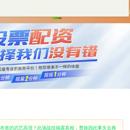
首页
和兴网
配资一流股票配资门户
专
吕布谁的武艺高强？此场战役揭露真相，曹操因此事失去典