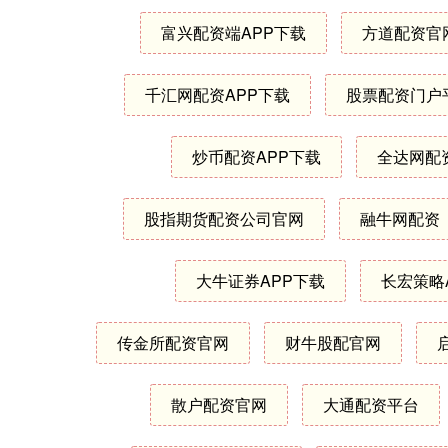
富兴配资端APP下载
方道配资官
千汇网配资APP下载
股票配资门户
炒币配资APP下载
全达网配
股指期货配资公司官网
融牛网配资
大牛证券APP下载
长宏策略
传金所配资官网
财牛股配官网
散户配资官网
大通配资平台