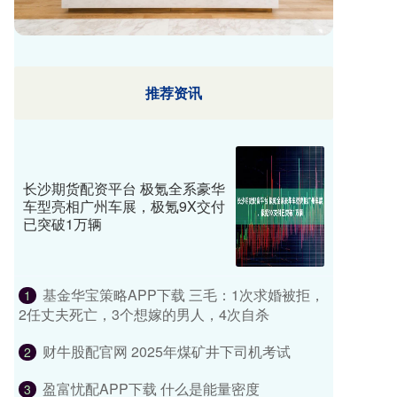
推荐资讯
长沙期货配资平台 极氪全系豪华
车型亮相广州车展，极氪9X交付
已突破1万辆
基金华宝策略APP下载 三毛：1次求婚被拒，
1
2任丈夫死亡，3个想嫁的男人，4次自杀
财牛股配官网 2025年煤矿井下司机考试
2
盈富忧配APP下载 什么是能量密度
3