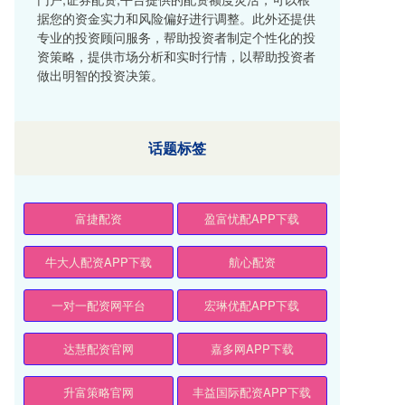
据您的资金实力和风险偏好进行调整。此外还提供
专业的投资顾问服务，帮助投资者制定个性化的投
资策略，提供市场分析和实时行情，以帮助投资者
做出明智的投资决策。
话题标签
富捷配资
盈富忧配APP下载
牛大人配资APP下载
航心配资
一对一配资网平台
宏琳优配APP下载
达慧配资官网
嘉多网APP下载
升富策略官网
丰益国际配资APP下载