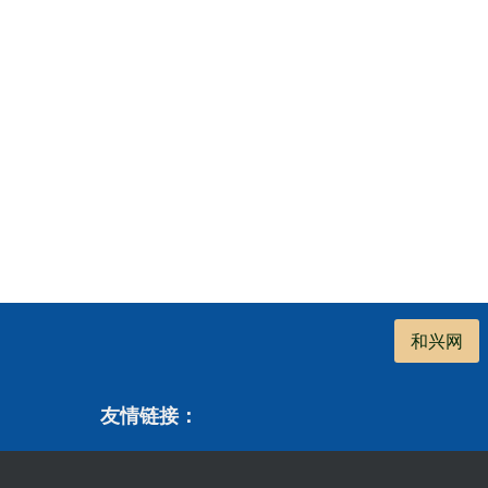
和兴网
友情链接：