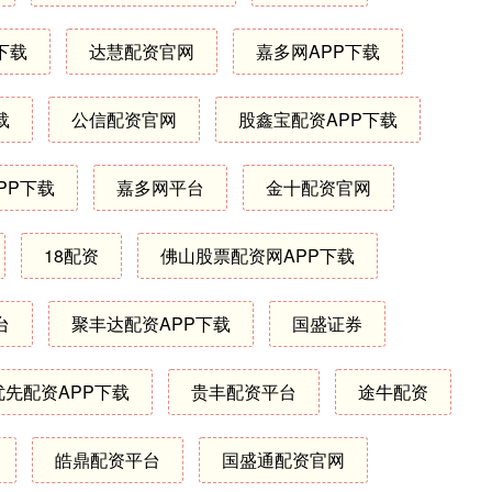
下载
达慧配资官网
嘉多网APP下载
载
公信配资官网
股鑫宝配资APP下载
PP下载
嘉多网平台
金十配资官网
18配资
佛山股票配资网APP下载
台
聚丰达配资APP下载
国盛证券
优先配资APP下载
贵丰配资平台
途牛配资
皓鼎配资平台
国盛通配资官网