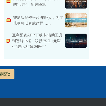
的“反击”｜新民随笔
智沪深配资平台 年轻人，为了
花草可以卷成这样……
互利配资APP下载 从辅助工具
到智能中枢，联影“医生+元医
生”进化为“超级医生”
券配资