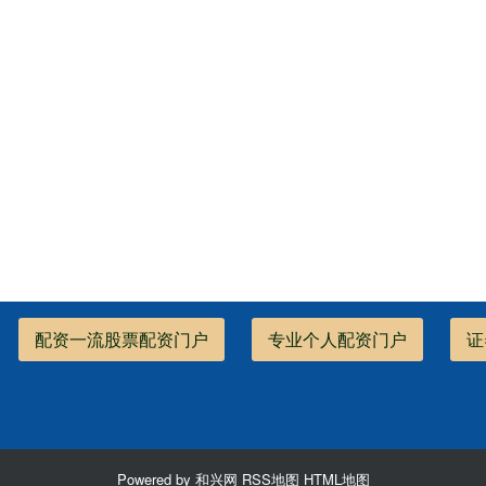
配资一流股票配资门户
专业个人配资门户
证
Powered by
和兴网
RSS地图
HTML地图