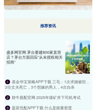
推荐资讯
盛多网官网 茅台要建800家直营
店？茅台方面回应“从未授权相关
招商”
基金华宝策略APP下载 三毛：1次求婚被拒，
1
2任丈夫死亡，3个想嫁的男人，4次自杀
财牛股配官网 2025年煤矿井下司机考试
2
盈富忧配APP下载 什么是能量密度
3