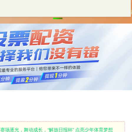
首页
和兴网
配资一流股票配资门户
专
 赛场逐光，舞动成长，“解放日报杯” 点亮少年体育梦想