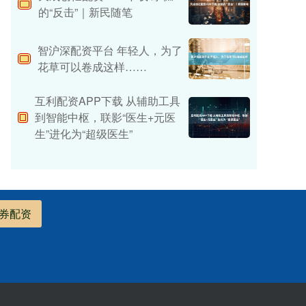
的“反击”｜新民随笔
智沪深配资平台 年轻人，为了
花草可以卷成这样……
互利配资APP下载 从辅助工具
到智能中枢，联影“医生+元医
生”进化为“超级医生”
券配资