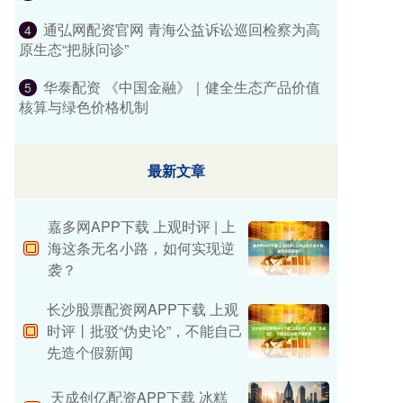
通弘网配资官网 青海公益诉讼巡回检察为高
4
原生态“把脉问诊”
华泰配资 《中国金融》｜健全生态产品价值
5
核算与绿色价格机制
最新文章
嘉多网APP下载 上观时评 | 上
海这条无名小路，如何实现逆
袭？
长沙股票配资网APP下载 上观
时评丨批驳“伪史论”，不能自己
先造个假新闻
天成创亿配资APP下载 冰糕