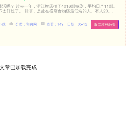
能活吗？ 过去一年，浙江横店拍了4016部短剧，平均日产11部。
太好过了。 群演，是处在横店食物链最低端的人。有人20....
下载
分类：和兴网
查看：149
日期：05-12
股票杠杆融资
文章已加载完成