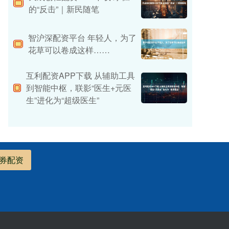
的“反击”｜新民随笔
智沪深配资平台 年轻人，为了
花草可以卷成这样……
互利配资APP下载 从辅助工具
到智能中枢，联影“医生+元医
生”进化为“超级医生”
券配资