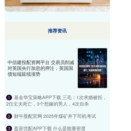
推荐资讯
中信建投配资网平台 交易员削减
对英国央行加息的押注，英国国
债短端延续涨势
基金华宝策略APP下载 三毛：1次求婚被拒，
1
2任丈夫死亡，3个想嫁的男人，4次自杀
财牛股配官网 2025年煤矿井下司机考试
2
盈富忧配APP下载 什么是能量密度
3