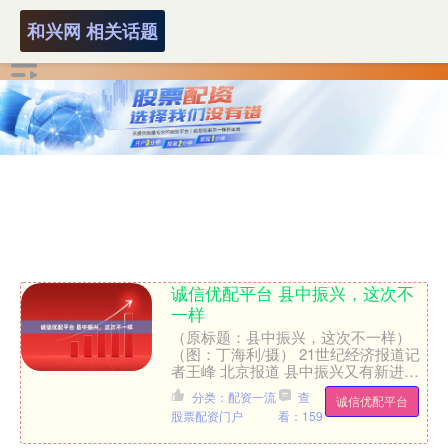
和兴网 相关话题
诚信优配平台 县中振兴，这次不
一样
（原标题：县中振兴，这次不一样）
（图：丁海利/摄） 21世纪经济报道记
者王峰 北京报道 县中振兴又有新进
展。在9月23日国新办发布会上，教育
分类：配资一流
查
诚信优配平台
部部长怀进鹏介绍，....
股票配资门户
看：159