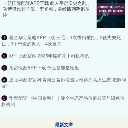
丰益国际配资APP下载 此人平定安史之乱，
功劳堪比郭子仪、李光弼，身经四朝鞠躬尽
瘁
基金华宝策略APP下载 三毛：1次求婚被拒，2任丈夫死
1
亡，3个想嫁的男人，4次自杀
财牛股配官网 2025年煤矿井下司机考试
2
盈富忧配APP下载 什么是能量密度
3
通弘网配资官网 青海公益诉讼巡回检察为高原生态“把脉问
4
诊”
华泰配资 《中国金融》｜健全生态产品价值核算与绿色价
5
格机制
最新文章