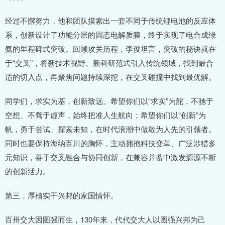
经过不懈努力，他和团队摸索出一套不同于传统锂电池的反应体
系，创新设计了功能分层的固态电解质膜，终于实现了电合成绿
氨的里程碑式突破。回顾攻关历程，李俊坦言，突破的秘诀就在
于“交叉”，将新技术视野、新科研范式引入传统领域，找到最合
适的切入点，再聚焦问题持续深挖，在交叉碰撞中找到最优解。
同学们，求实为基，创新致远。希望你们以“求实”为舵，不驰于
空想、不骛于虚声，始终把准人生航向；希望你们以“创新”为
帆，勇于尝试、探索未知，在时代浪潮中做敢为人先的引领者。
同时也要保持海纳百川的胸怀，主动拥抱科技变革、广泛涉猎多
元知识，善于交叉融合与协同创新，在兼容并蓄中激发源源不断
的创新活力。
第三，厚植实干兴邦的家国情怀。
百卅交大因图强而生，130年来，代代交大人以图强兴邦为己