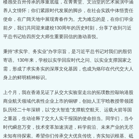
楼感受百卅传承的厚重底蕴，在菁菁堂、文治堂的艺术展演中涵
养人文情怀；你们紧跟时代发展的脚步，在社会实践中体悟责任
使命，在广阔天地中展现青春作为。尤为难忘的是，在你们毕业
前夕，我们共同迎来建校130周年的历史时刻，分享了收到习近
平总书记给四所交大师生重要回信的激动喜悦。
秉持“求实学、务实业”办学宗旨，是习近平总书记对我们的殷切
寄语。130年来，学校以实学回应时代之问、以实业支撑国家之
需，形成了求实务实的深厚文化基因，也成为烙印在代代交大人
身上的鲜明精神标识。
上个月，我在香港见证了从交大实验室走出的拓璞数控敲响港股
商业航天领域代表性企业上市的铜锣，创始人王宇晗教授带领团
队历经二十年深耕，以“交大智造”支撑航空航天、运载火箭等国
之重器，生动诠释了交大人实干报国的使命担当。同学们，当今
时代瞬息万变，技术变革加速演进，科学前沿、未来产业的无尽
未知有待探索。希望你们传承交大优良传统，夯实知识根基、砥