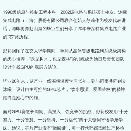
1996级信息与控制工程本科、2002级电路与系统硕士校友、沐曦
集成电路（上海）股份有限公司联合创始人彭莉作为校友代表讲
话，与即将奔赴山海的毕业生们分享了20年来深耕集成电路产业
的“芯”路历程。
彭莉回顾了在交大求学期间，导师从晶体管级电路到系统级架构
的悉心培养，“既见树木，也见森林”的训练成为她日后带领团队
设计全栈GPU的底层方法论。
毕业20年来，从产业一线深耕深度学习15年，到与同事共同创立
沐曦、设计自主可控的GPU芯片，“饮水思源、爱国荣校”的精神
始终是她心中的锚。
面对GPU赛道长周期、高投入、强竞争的挑战，彭莉校友用“十分
努力、十分智慧、十分坚持、十分运气”四个关键词寄语学弟学
妹。她说，芯片产业没有“撤回键”，每一行代码都需经过严格检