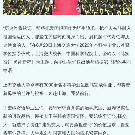
“历史终将铭记，那些把爱国报国作为毕生追求、把个人奋斗融入
祖国命运的人，那些在关键时刻挺身而出、肩负起时代责任与历
史使命的人。”在6月20日上海交通大学2026年本科生毕业典礼暨
学位授予仪式，上海交大校长、中国科学院院士丁奎岭以《笃实
奋进 勇赴新程》为主题，向毕业生们送出他与杨振斌书记的共同
寄语。
上海交通大学今年有3000余名本科毕业生圆满完成学业，即将带
着母校的期许与祝福，奔赴山海、逐梦前行。
丁奎岭寄语毕业生们，要坚守求真务实的治学态度、涵养求实创
新的进取品格、厚植实干兴邦的家国情怀。要始终牢记“选择交
大，就选择了责任”“走出交大，就要勇担使命”的价值追求，自觉
将事业选择、人生规划与国家和人民的需求紧密结合。