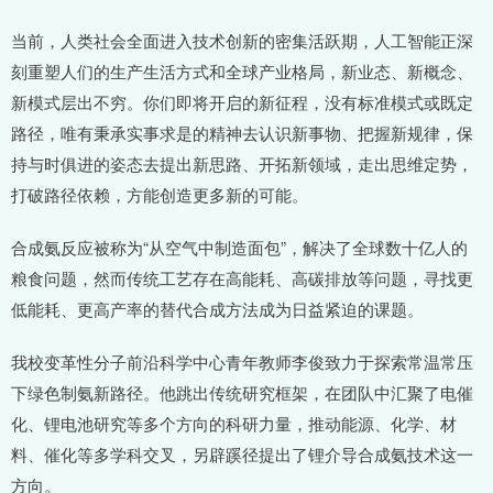
当前，人类社会全面进入技术创新的密集活跃期，人工智能正深
刻重塑人们的生产生活方式和全球产业格局，新业态、新概念、
新模式层出不穷。你们即将开启的新征程，没有标准模式或既定
路径，唯有秉承实事求是的精神去认识新事物、把握新规律，保
持与时俱进的姿态去提出新思路、开拓新领域，走出思维定势，
打破路径依赖，方能创造更多新的可能。
合成氨反应被称为“从空气中制造面包”，解决了全球数十亿人的
粮食问题，然而传统工艺存在高能耗、高碳排放等问题，寻找更
低能耗、更高产率的替代合成方法成为日益紧迫的课题。
我校变革性分子前沿科学中心青年教师李俊致力于探索常温常压
下绿色制氨新路径。他跳出传统研究框架，在团队中汇聚了电催
化、锂电池研究等多个方向的科研力量，推动能源、化学、材
料、催化等多学科交叉，另辟蹊径提出了锂介导合成氨技术这一
方向。