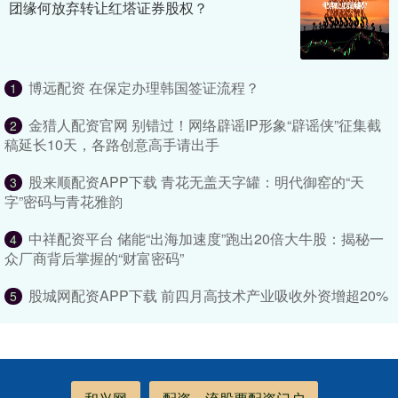
团缘何放弃转让红塔证券股权？
博远配资 在保定办理韩国签证流程？
1
金猎人配资官网 别错过！网络辟谣IP形象“辟谣侠”征集截
2
稿延长10天，各路创意高手请出手
股来顺配资APP下载 青花无盖天字罐：明代御窑的“天
3
字”密码与青花雅韵
中祥配资平台 储能“出海加速度”跑出20倍大牛股：揭秘一
4
众厂商背后掌握的“财富密码”
股城网配资APP下载 前四月高技术产业吸收外资增超20%
5