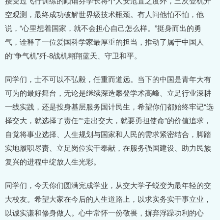
接受过飞行训练的顾诵芬学长将个人安危置之度外，三次登机升
空观测，最终成功破解世界级技术瓶颈。有人问他怕不怕，他
说，“心里想着国家，就不会担心自己怎么样。”挺身而出的勇
气，诠释了一位爱国科学家最厚重的担当，推动了属于中国人
的“争气机”歼-8战机翱翔蓝天、守卫和平。
同学们，士不可以不弘毅，任重而道远。当下的中国是青年大有
可为的最好舞台，无论是继续深造攀登学术高峰、立足行业深耕
一线实践，还是投身基层服务国计民生，希望你们都始终牢记“选
择交大，就选择了责任”“走出交大，就要勇担使命”的价值追求，
自觉将事业选择、人生规划与国家和人民的需求紧密结合，脚踏
实地履职尽责、立足岗位实干奉献，在服务强国建设、助力民族
复兴的进程中绽放人生光彩。
同学们，今天你们圆满完成学业，从交大学子蜕变为最年轻的交
大校友。希望大家在今后的人生道路上，以求实务实干事立业，
以诚实谦和修身做人。心中常怀一份敬畏，摒弃浮躁功利的心