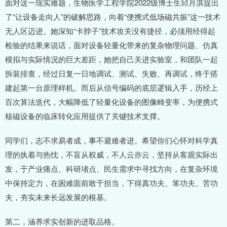
面对这一现实难题，生物医学工程学院2022级博士生邱月淇提出
了“让设备走向人”的破解思路，向着“便携式低场磁共振”这一技术
无人区迈进。她深知“卡脖子”技术攻关没有捷径，必须用经得起
检验的结果来说话，面对设备轻量化带来的复杂物理问题、仿真
模拟与实际情况的巨大差距，她把自己关进实验室，和团队一起
拆装排查，经过日复一日地调试、测试、失败、再调试，终于搭
建起第一台原理样机。而后从信号编码的底层逻辑入手，历经上
百次算法迭代，大幅降低了轻量化设备的图像畸变率，为便携式
核磁设备的临床转化应用提供了关键技术支撑。
同学们，志不求易者成，事不避难者进。希望你们心怀对科学真
理的执着与热忱，不盲从权威，不人云亦云，坚持从客观实际出
发，于产业痛点、科研堵点、民生需求中寻找方向，在复杂环境
中保持定力，在困难面前敢于担当，下得真功夫、笨功夫、苦功
夫，夯实未来长远发展的根基。
第二，涵养求实创新的进取品格。