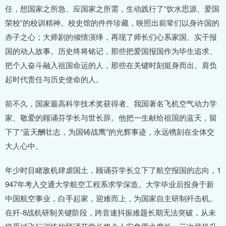
任，想国家之所急、应国家之所需，生动践行了“饮水思源、爱国
荣校”的校训精神。校史馆的件件珍藏，映照出前辈们以身许国的
赤子之心；大师剧的倾情演绎，再现了师长们心系家国、实干报
国的动人故事。历史终将铭记，那些把爱国报国作为毕生追求、
把个人奋斗融入祖国命运的人，那些在关键时刻挺身而出、肩负
起时代责任与历史使命的人。
前不久，国家最高科学技术奖获得者、我国著名飞机空气动力学
家、敬爱的顾诵芬学长与世长辞。他把一生献给祖国的蓝天，留
下了“蓝天酬壮志，为国铸战鹰”的光辉事迹，永远镌刻在全体交
大人心中。
年少时目睹敌机肆虐国土，顾诵芬学长立下了航空报国的志向，1
947年考入交通大学航空工程系求学深造。大学毕业后投身于新
中国航空事业，白手起家，迎难而上，为国家自主研制歼击机。
在歼-8战机研制关键阶段，跨音速抖振难题长期无法突破，从未