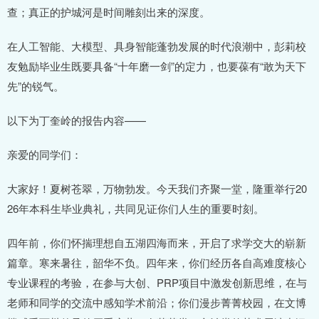
查；真正的护城河是时间雕刻出来的深度。
在人工智能、大模型、具身智能蓬勃发展的时代浪潮中，彭莉校
友勉励毕业生既要具备“十年磨一剑”的定力，也要葆有“敢为天下
先”的锐气。
以下为丁奎岭的报告内容——
亲爱的同学们：
大家好！夏树苍翠，万物勃发。今天我们齐聚一堂，隆重举行20
26年本科生毕业典礼，共同见证你们人生的重要时刻。
四年前，你们怀揣理想自五湖四海而来，开启了求学交大的崭新
篇章。寒来暑往，韶华不负。四年来，你们经历各自高难度核心
专业课程的考验，在参与大创、PRP项目中激发创新思维，在与
老师和同学的交流中感知学术前沿；你们漫步菁菁校园，在文博