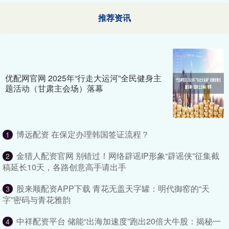
推荐资讯
优配网官网 2025年“行走大运河”全民健身主
题活动（甘肃主会场）落幕
博远配资 在保定办理韩国签证流程？
1
金猎人配资官网 别错过！网络辟谣IP形象“辟谣侠”征集截
2
稿延长10天，各路创意高手请出手
股来顺配资APP下载 青花无盖天字罐：明代御窑的“天
3
字”密码与青花雅韵
中祥配资平台 储能“出海加速度”跑出20倍大牛股：揭秘一
4