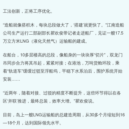
工法创新，正将工序优化。
“造船就像搭积木，每块总段做大了，‘搭建’就更快了。”江南造船
公司生产运行二部副部长瞿欢俊带记者走进船厂，见证一艘17.5
万立方米LNG（液化天然气）运输船的建成。
在船台，10多层楼高的总段，像船身的一块块厚“切片”，双龙门
吊同步合力将其吊起，紧紧对接；在港池，万吨货舱环段，乘
着“轨道车”缓缓过驳至浮船坞，平稳下水系泊后，围护系统开始
安装……
“近两年，随着对接、过驳的精度不断提升，这些环节得以在各
区‘并联’推进，最终总装，效率大增。”瞿欢俊说。
目前，岛上一艘LNG运输船的总建造周期，从30多个月缩短到16
—18个月，达到国际领先水平。