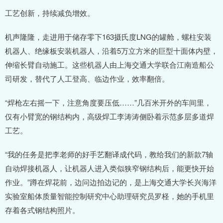
工艺创新，持续减负增效。
机声隆隆，走进用于储存零下163摄氏度LNG的罐舱，螺柱安装
机器人、绝缘板安装机器人，沿着5万立方米的巨型十面体内壁，
伸缩长臂自动施工。这些机器人由上海交通大学联合江南造船公
司研发，替代了人工登高、临边作业，效率翻倍。
“焊枪左右摇一下，注意角度要压低……”几百米开外的车间里，
仅有小臂宽的钢结构内，高级焊工李涛涛侧卧着示范多层多道焊
工艺。
“我的任务是把李老师的好手艺翻译成代码，教给我们的新款7轴
自动焊接机器人，让机器人进入类似狭窄钢结构后，能更快开始
作业。”蹲在焊花前，边问边拍边记的，是上海交通大学长兴海洋
实验室船体质量智能控制研究中心助理研究员罗柽，她的手机里
存着各式钢结构照片。