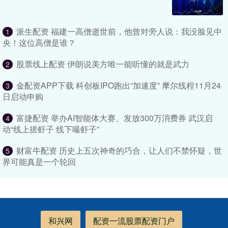
派生配资 福建一高僧逝世前，他曾对旁人说：我没脸见中
1
央！这位高僧是谁？
股票线上配资 伊朗说美方唯一能听懂的就是武力
2
金配资APP下载 科创板IPO跑出“加速度” 摩尔线程11月24
3
日启动申购
富捷配资 举办AI智能体大赛、发放300万消费券 武汉启
4
动“线上搓虾子 线下嘬虾子”
财富牛配资 历史上五次神奇的巧合，让人们不禁怀疑，世
5
界可能真是一个轮回
和兴网
配资一流股票配资门户