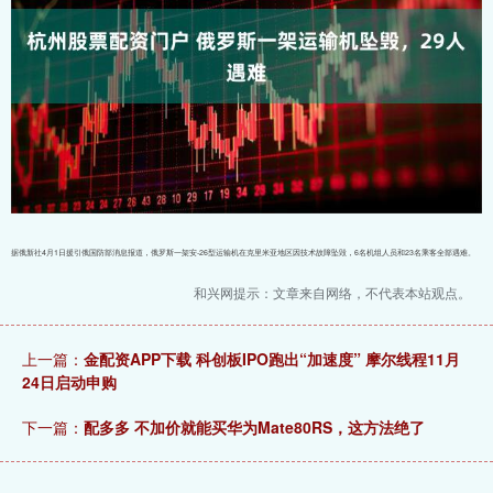
据俄新社4月1日援引俄国防部消息报道，俄罗斯一架安-26型运输机在克里米亚地区因技术故障坠毁，6名机组人员和23名乘客全部遇难。
和兴网提示：文章来自网络，不代表本站观点。
上一篇：
金配资APP下载 科创板IPO跑出“加速度” 摩尔线程11月
24日启动申购
下一篇：
配多多 不加价就能买华为Mate80RS，这方法绝了