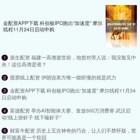
金配资APP下载 科创板IPO跑出“加速度” 摩尔
线程11月24日启动申购
派生配资 福建一高僧逝世前，他曾对旁人说：我没脸见中
1
央！这位高僧是谁？
股票线上配资 伊朗说美方唯一能听懂的就是武力
2
金配资APP下载 科创板IPO跑出“加速度” 摩尔线程11月24
3
日启动申购
富捷配资 举办AI智能体大赛、发放300万消费券 武汉启
4
动“线上搓虾子 线下嘬虾子”
财富牛配资 历史上五次神奇的巧合，让人们不禁怀疑，世
5
界可能真是一个轮回