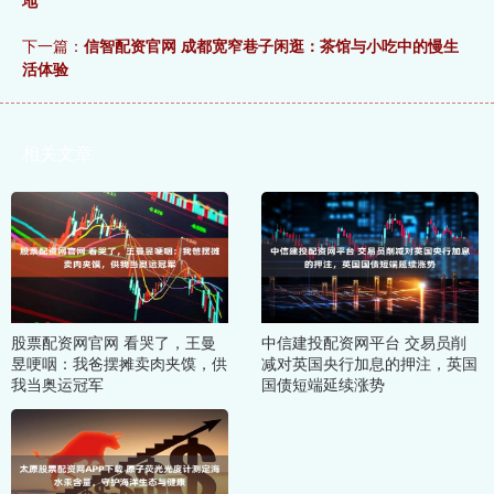
下一篇：
信智配资官网 成都宽窄巷子闲逛：茶馆与小吃中的慢生
活体验
相关文章
股票配资网官网 看哭了，王曼
中信建投配资网平台 交易员削
昱哽咽：我爸摆摊卖肉夹馍，供
减对英国央行加息的押注，英国
我当奥运冠军
国债短端延续涨势