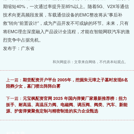
期缩短40%，一次通过率提升至85%以上。随着5G、V2X等通信
技术向更高频段发展，车载通信设备的EMC整改将从“事后补
救”转向“前置设计”，成为产品开发不可或缺的环节。未来，只有
将EMC理念深度融入产品设计全流程，才能在智能网联汽车的激
烈竞争中占据先机。
发布于：广东省
和兴网提示：文章来自网络，不代表本站观点。
上一篇：
期货配资开户平台 2005年，挖掘朱元璋之子墓时发现6名
陪葬少女，墓门喷出阵阵白雾
下一篇：
元宝枫配资官网 2025 年国内弹簧厂家最新推荐榜：扭力
扳手、耐高温、高温压力阀、电磁阀、调压阀、阀类、汽车、新能
源、护套弹簧聚焦定制与精密制造的实力企业甄选
相关文章