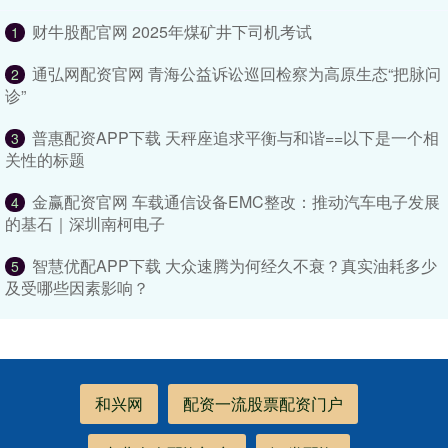
财牛股配官网 2025年煤矿井下司机考试
1
通弘网配资官网 青海公益诉讼巡回检察为高原生态“把脉问
2
诊”
普惠配资APP下载 天秤座追求平衡与和谐==以下是一个相
3
关性的标题
金赢配资官网 车载通信设备EMC整改：推动汽车电子发展
4
的基石｜深圳南柯电子
智慧优配APP下载 大众速腾为何经久不衰？真实油耗多少
5
及受哪些因素影响？
和兴网
配资一流股票配资门户