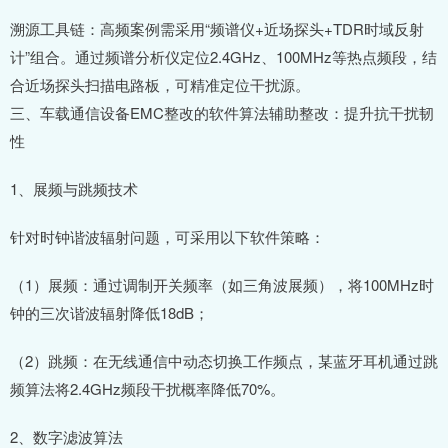
溯源工具链：高频案例需采用“频谱仪+近场探头+TDR时域反射
计”组合。通过频谱分析仪定位2.4GHz、100MHz等热点频段，结
合近场探头扫描电路板，可精准定位干扰源。
三、车载通信设备EMC整改的软件算法辅助整改：提升抗干扰韧
性
1、展频与跳频技术
针对时钟谐波辐射问题，可采用以下软件策略：
（1）展频：通过调制开关频率（如三角波展频），将100MHz时
钟的三次谐波辐射降低18dB；
（2）跳频：在无线通信中动态切换工作频点，某蓝牙耳机通过跳
频算法将2.4GHz频段干扰概率降低70%。
2、数字滤波算法