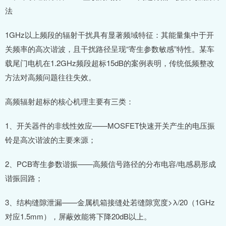
法
1GHz以上频段的辐射干扰具有显著频域特征：其能量集中于开
关频率的高次谐波，且干扰路径呈现“寄生参数敏感”特性。某车
载尾门电机在1.2GHz频段超标15dB的案例表明，传统低频整改
方法对高频问题往往失效。
高频辐射超标的核心机理主要有三类：
1、开关器件的非线性效应——MOSFET快速开关产生的电压振
铃是高次谐波的主要来源；
2、PCB寄生参数谐振——高频信号路径的分布电容/电感易形成
谐振回路；
3、结构缝隙泄漏——金属机箱接缝处若缝隙宽度>λ/20（1GHz
对应1.5mm），屏蔽效能将下降20dB以上。