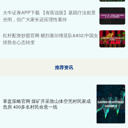
大牛证券APP下载 【有医说医】基因疗法前景
光明，但广大家长还应理性看待
杠杆配资炒股官网 横扫塞尔维亚队&#32;中国女
排胜在心态转变
推荐资讯
掌盘策略官网 煤矿开采致山体空壳村民家成
危房 400多名村民命悬一线