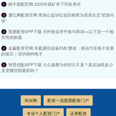
财牛股配官网 2025年煤矿井下司机考试
1
通弘网配资官网 青海公益诉讼巡回检察为高原生态“把脉问
2
诊”
普惠配资APP下载 天秤座追求平衡与和谐==以下是一个相
3
关性的标题
金赢配资官网 车载通信设备EMC整改：推动汽车电子发展
4
的基石｜深圳南柯电子
智慧优配APP下载 大众速腾为何经久不衰？真实油耗多少
5
及受哪些因素影响？
和兴网
配资一流股票配资门户
专业个人配资门户
证券配资