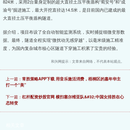
824米，采用2台量身定制的超大直径土压平衡盾构“蜀安号”和“成
渝号”掘进施工，最大开挖直径达14.5米，是目前国内已建成的最
大直径土压平衡盾构隧道。
据介绍，项目布设了全自动智能监测系统，实时捕捉细微变形数
据。最终，隧道全程实现“微扰动无感穿越”，以毫米级施工精准
度，为国内复杂城市核心区隧道下穿施工积累了宝贵的经验。
和兴网提示：文章来自网络，不代表本站观点。
上一篇：
常胜策略APP下载 用音乐激活消费，梧桐区的嘉年华主
打一个“美”
下一篇：
杠杆配资炒股官网 横扫塞尔维亚队&#32;中国女排胜在心
态转变
相关文章